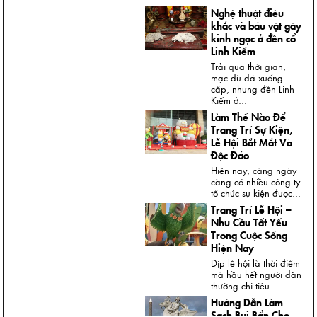
Nghệ thuật điêu
khắc và báu vật gây
kinh ngạc ở đền cổ
Linh Kiếm
Trải qua thời gian,
mặc dù đã xuống
cấp, nhưng đền Linh
Kiếm ở...
Làm Thế Nào Để
Trang Trí Sự Kiện,
Lễ Hội Bắt Mắt Và
Độc Đáo
Hiện nay, càng ngày
càng có nhiều công ty
tổ chức sự kiện được...
Trang Trí Lễ Hội –
Nhu Cầu Tất Yếu
Trong Cuộc Sống
Hiện Nay
Dịp lễ hội là thời điểm
mà hầu hết người dân
thường chi tiêu...
Hướng Dẫn Làm
Sạch Bụi Bẩn Cho