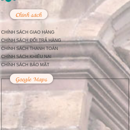
mặc dù đã xuống
cấp, nhưng đền Linh
Kiếm ở...
Chính sách
Làm Thế Nào Để
Trang Trí Sự Kiện,
Lễ Hội Bắt Mắt Và
CHÍNH SÁCH GIAO HÀNG
Độc Đáo
Hiện nay, càng ngày
CHÍNH SÁCH ĐỔI TRẢ HÀNG
càng có nhiều công ty
CHÍNH SÁCH THANH TOÁN
tổ chức sự kiện được...
Trang Trí Lễ Hội –
CHÍNH SÁCH KHIẾU NẠI
Nhu Cầu Tất Yếu
CHÍNH SÁCH BẢO MẬT
Trong Cuộc Sống
Hiện Nay
Google Maps
Dịp lễ hội là thời điểm
mà hầu hết người dân
thường chi tiêu...