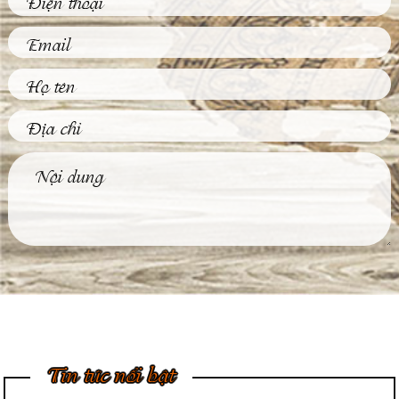
Phù Điêu Và Những
Ứng Dụng Thiết
Thực Trong Đời
Sống Thường Ngày
Tại sao các tác phẩm
phù điêu hiện nay
được đông đảo khách
hàng...
Tìm Hiểu Về Kỹ
Thuật Đúc Tượng
Đồng Truyền Thống
Việt Nam
Ngày nay, không khó
để được chiêm
ngưỡng những bức
tượng đồng...
4 Bước Quan Trọng
Trong Quy Trình
Đúc Tượng Chân
Dung Thạch Cao
Tượng chân dung
thạch cao là loại
Tin tức nổi bật
tượng khá thông dụng
và rất...