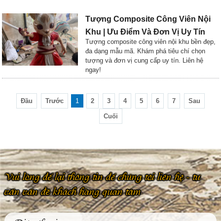
Tượng Composite Công Viên Nội
Khu | Ưu Điểm Và Đơn Vị Uy Tín
Tượng composite công viên nội khu bền đẹp,
đa dạng mẫu mã. Khám phá tiêu chí chọn
tượng và đơn vị cung cấp uy tín. Liên hệ
ngay!
Đầu
Trước
1
2
3
4
5
6
7
Sau
Cuối
Vui lòng để lại thông tin để chúng tôi liên hệ - tư
vấn vấn đề khách hàng quan tâm