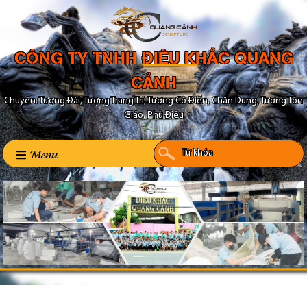
CÔNG TY TNHH ĐIÊU KHẮC QUANG
CẢNH
Chuyên: Tượng Đài, Tượng Trang Trí, Tượng Cổ Điển, Chân Dung, Tượng Tôn
Giáo, Phù Điêu
Menu