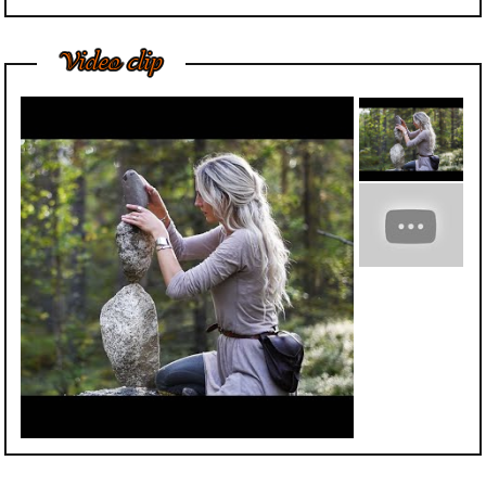
Tượng Thạch Cao
Ngày nay, trong nhà,
Video clip
đại sảnh, cửa ngõ
hoặc ngoài vườn của
các...
Bí Quyết Để Tượng
Đá Mỹ Nghệ Luôn
Giữ Được Nước
Bóng Tốt Nhất
Trong điều kiện phát
triển kinh tế, chúng tôi
nhận thấy khách
hàng...
Cách Vệ Sinh Trần
Nhà Thạch Cao Của
Chuyên Gia
Cách vệ sinh trần nhà
thạch cao đúng đắn
và hiệu quả có phải...
Phù Điêu Và Những
Ứng Dụng Thiết
Thực Trong Đời
Sống Thường Ngày
Tại sao các tác phẩm