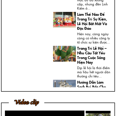
cấp, nhưng đền Linh
Kiếm ở...
Làm Thế Nào Để
Trang Trí Sự Kiện,
Lễ Hội Bắt Mắt Và
Độc Đáo
Hiện nay, càng ngày
càng có nhiều công ty
tổ chức sự kiện được...
Trang Trí Lễ Hội –
Nhu Cầu Tất Yếu
Trong Cuộc Sống
Hiện Nay
Dịp lễ hội là thời điểm
mà hầu hết người dân
thường chi tiêu...
Hướng Dẫn Làm
Sạch Bụi Bẩn Cho
Tượng Thạch Cao
Ngày nay, trong nhà,
Video clip
đại sảnh, cửa ngõ
hoặc ngoài vườn của
các...
Bí Quyết Để Tượng