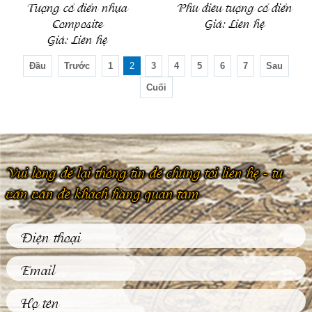
Tượng cổ điển nhựa
Phù điêu tượng cổ điển
Composite
Giá:
Liên hệ
Giá:
Liên hệ
Đầu
Trước
1
2
3
4
5
6
7
Sau
Cuối
Vui lòng để lại thông tin để chúng tôi liên hệ - tư
vấn vấn đề khách hàng quan tâm
Phù Điêu Và Những
Ứng Dụng Thiết
Thực Trong Đời
Sống Thường Ngày
Tại sao các tác phẩm