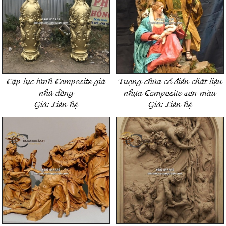
Cặp lục bình Composite giả
Tượng chúa cổ điển chất liệu
nhũ đồng
nhựa Composite sơn màu
Giá:
Liên hệ
Giá:
Liên hệ