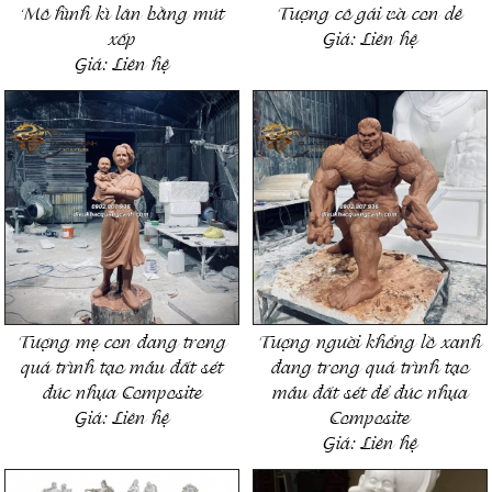
Mô hình kì lân bằng mút
Tượng cô gái và con dê
xốp
Giá:
Liên hệ
Giá:
Liên hệ
Tượng mẹ con đang trong
Tượng người khổng lồ xanh
quá trình tạo mẫu đất sét
đang trong quá trình tạo
đúc nhựa Composite
mẫu đất sét để đúc nhựa
Giá:
Liên hệ
Composite
Giá:
Liên hệ