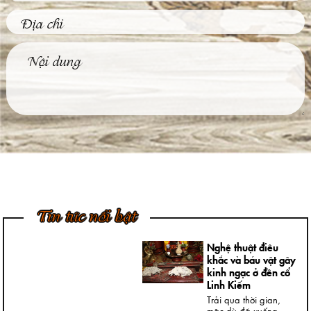
phù điêu hiện nay
được đông đảo khách
hàng...
Tìm Hiểu Về Kỹ
Thuật Đúc Tượng
Đồng Truyền Thống
Việt Nam
Ngày nay, không khó
để được chiêm
ngưỡng những bức
tượng đồng...
4 Bước Quan Trọng
Trong Quy Trình
Đúc Tượng Chân
Dung Thạch Cao
Tượng chân dung
thạch cao là loại
Tin tức nổi bật
tượng khá thông dụng
và rất...
Nghệ thuật điêu
khắc và báu vật gây
kinh ngạc ở đền cổ
Linh Kiếm
Trải qua thời gian,
mặc dù đã xuống