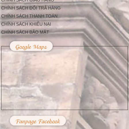
Độc Đáo
Hiện nay, càng ngày
CHÍNH SÁCH ĐỔI TRẢ HÀNG
càng có nhiều công ty
CHÍNH SÁCH THANH TOÁN
tổ chức sự kiện được...
Trang Trí Lễ Hội –
CHÍNH SÁCH KHIẾU NẠI
Nhu Cầu Tất Yếu
CHÍNH SÁCH BẢO MẬT
Trong Cuộc Sống
Hiện Nay
Google Maps
Dịp lễ hội là thời điểm
mà hầu hết người dân
thường chi tiêu...
Fanpage Facebook