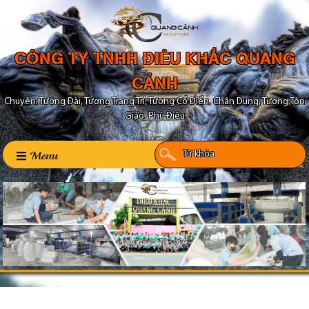
CÔNG TY TNHH ĐIÊU KHẮC QUANG
CẢNH
Chuyên: Tượng Đài, Tượng Trang Trí, Tượng Cổ Điển, Chân Dung, Tượng Tôn
Giáo, Phù Điêu
Menu