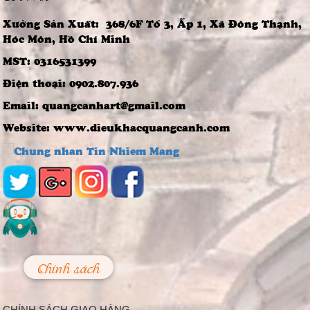
Việt Nam
Xưởng Sản Xuất: 368/6F Tổ 3, Ấp 1, Xã Đông Thạnh,
Ngày nay, không khó
để được chiêm
Hóc Môn, Hồ Chí Minh
ngưỡng những bức
tượng đồng...
MST: 0316531399
4 Bước Quan Trọng
Điện thoại: 0902.807.936
Trong Quy Trình
Đúc Tượng Chân
Email: quangcanhart@gmail.com
Dung Thạch Cao
Tượng chân dung
Website: www.dieukhacquangcanh.com
thạch cao là loại
tượng khá thông dụng
và rất...
Nghệ thuật điêu
khắc và báu vật gây
kinh ngạc ở đền cổ
Linh Kiếm
Trải qua thời gian,
mặc dù đã xuống
cấp, nhưng đền Linh
Kiếm ở...
Chính sách
Làm Thế Nào Để
Trang Trí Sự Kiện,
Lễ Hội Bắt Mắt Và
CHÍNH SÁCH GIAO HÀNG