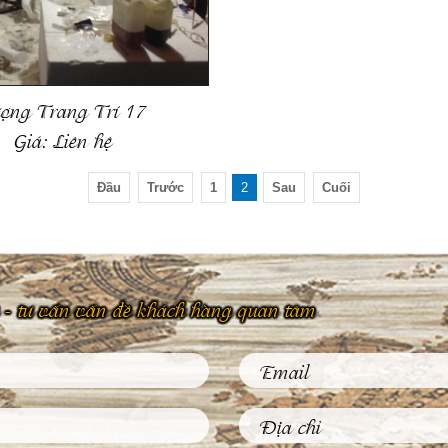
ợng Trang Trí 17
Giá:
Liên hệ
Đầu
Trước
1
2
Sau
Cuối
 hệ - tư vấn vấn đề khách hàng quan tâm
Phù Điêu Và Những Ứng Dụng
Thiết Thực Trong Đời Sống