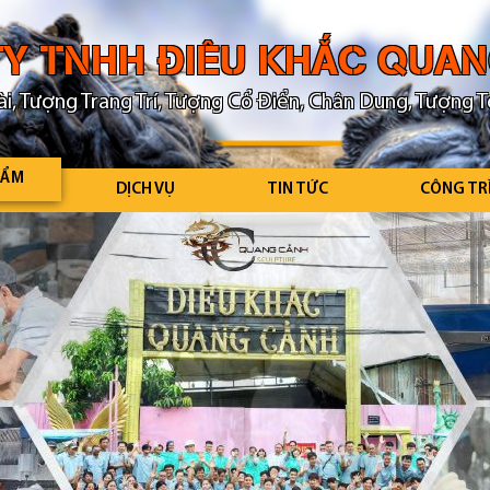
Y TNHH ĐIÊU KHẮC QUA
i, Tượng Trang Trí, Tượng Cổ Điển, Chân Dung, Tượng T
HẨM
DỊCH VỤ
TIN TỨC
CÔNG TR