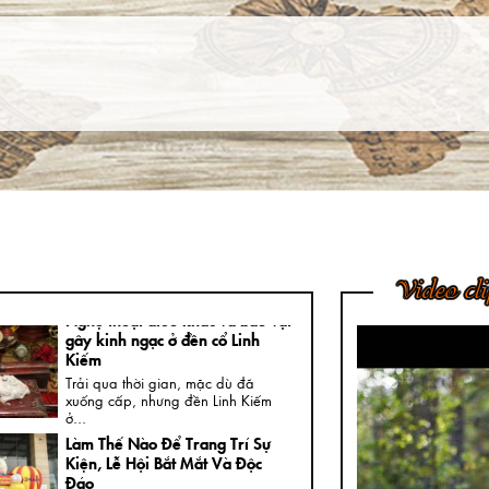
Thường Ngày
Tại sao các tác phẩm phù điêu hiện
nay được đông đảo khách hàng...
Tìm Hiểu Về Kỹ Thuật Đúc
Tượng Đồng Truyền Thống Việt
Nam
Ngày nay, không khó để được
chiêm ngưỡng những bức tượng
đồng...
4 Bước Quan Trọng Trong Quy
Trình Đúc Tượng Chân Dung
Thạch Cao
Tượng chân dung thạch cao là loại
Video cl
tượng khá thông dụng và rất...
Nghệ thuật điêu khắc và báu vật
gây kinh ngạc ở đền cổ Linh
Kiếm
Trải qua thời gian, mặc dù đã
xuống cấp, nhưng đền Linh Kiếm
ở...
Làm Thế Nào Để Trang Trí Sự
Kiện, Lễ Hội Bắt Mắt Và Độc
Đáo