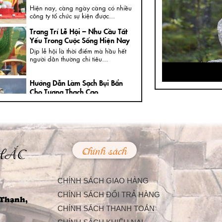
Hiện nay, càng ngày càng có nhiều
công ty tổ chức sự kiện được...
Trang Trí Lễ Hội – Nhu Cầu Tất
Yếu Trong Cuộc Sống Hiện Nay
Dịp lễ hội là thời điểm mà hầu hết
người dân thường chi tiêu...
Hướng Dẫn Làm Sạch Bụi Bẩn
Cho Tượng Thạch Cao
Ngày nay, trong nhà, đại sảnh, cửa
ngõ hoặc ngoài vườn của các...
Bí Quyết Để Tượng Đá Mỹ Nghệ
Luôn Giữ Được Nước Bóng Tốt
HẮC
Chính sách
Nhất
Trong điều kiện phát triển kinh tế,
chúng tôi nhận thấy khách hàng...
CHÍNH SÁCH GIAO HÀNG
Cách Vệ Sinh Trần Nhà Thạch
CHÍNH SÁCH ĐỔI TRẢ HÀNG
Cao Của Chuyên Gia
 Thạnh,
Cách vệ sinh trần nhà thạch cao
CHÍNH SÁCH THANH TOÁN
đúng đắn và hiệu quả có phải...