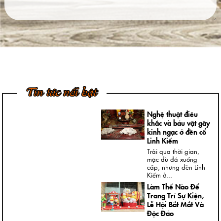
Ngày nay, không khó
để được chiêm
ngưỡng những bức
tượng đồng...
4 Bước Quan Trọng
Trong Quy Trình
Đúc Tượng Chân
Dung Thạch Cao
Tượng chân dung
thạch cao là loại
Tin tức nổi bật
tượng khá thông dụng
và rất...
Nghệ thuật điêu
khắc và báu vật gây
kinh ngạc ở đền cổ
Linh Kiếm
Trải qua thời gian,
mặc dù đã xuống
cấp, nhưng đền Linh
Kiếm ở...
Làm Thế Nào Để
Trang Trí Sự Kiện,
Lễ Hội Bắt Mắt Và
Độc Đáo