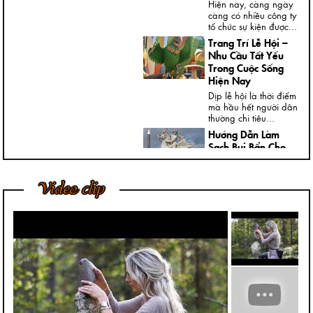
Hiện nay, càng ngày
càng có nhiều công ty
tổ chức sự kiện được...
Trang Trí Lễ Hội –
Nhu Cầu Tất Yếu
Trong Cuộc Sống
Hiện Nay
Dịp lễ hội là thời điểm
mà hầu hết người dân
thường chi tiêu...
Hướng Dẫn Làm
Sạch Bụi Bẩn Cho
Tượng Thạch Cao
Ngày nay, trong nhà,
Video clip
đại sảnh, cửa ngõ
hoặc ngoài vườn của
các...
Bí Quyết Để Tượng
Đá Mỹ Nghệ Luôn
Giữ Được Nước
Bóng Tốt Nhất
Trong điều kiện phát
triển kinh tế, chúng tôi
nhận thấy khách
hàng...