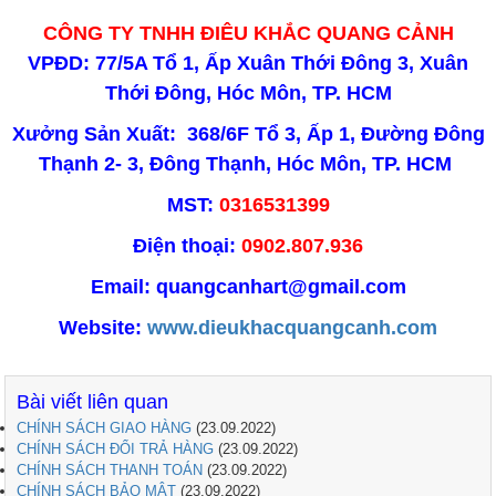
CÔNG TY TNHH ĐIÊU KHẮC QUANG CẢNH
VPĐD: 77/5A Tổ 1, Ấp Xuân Thới Đông 3, Xuân
Thới Đông, Hóc Môn, TP. HCM
Xưởng Sản Xuất: 368/6F Tổ 3, Ấp 1, Đường Đông
Thạnh 2- 3, Đông Thạnh, Hóc Môn, TP. HCM
MST:
0316531399
Điện thoại:
0902.807.936
Email: quangcanhart@gmail.com
Website:
www.dieukhacquangcanh.com
Bài viết liên quan
CHÍNH SÁCH GIAO HÀNG
(23.09.2022)
CHÍNH SÁCH ĐỔI TRẢ HÀNG
(23.09.2022)
CHÍNH SÁCH THANH TOÁN
(23.09.2022)
CHÍNH SÁCH BẢO MẬT
(23.09.2022)