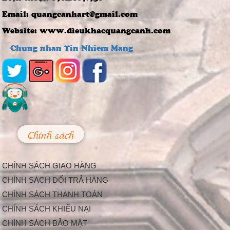
Đúc Tượng Chân
Email: quangcanhart@gmail.com
Dung Thạch Cao
Tượng chân dung
Website: www.dieukhacquangcanh.com
thạch cao là loại
tượng khá thông dụng
và rất...
Nghệ thuật điêu
khắc và báu vật gây
kinh ngạc ở đền cổ
Linh Kiếm
Trải qua thời gian,
mặc dù đã xuống
cấp, nhưng đền Linh
Kiếm ở...
Chính sách
Làm Thế Nào Để
Trang Trí Sự Kiện,
Lễ Hội Bắt Mắt Và
CHÍNH SÁCH GIAO HÀNG
Độc Đáo
Hiện nay, càng ngày
CHÍNH SÁCH ĐỔI TRẢ HÀNG
càng có nhiều công ty
CHÍNH SÁCH THANH TOÁN
tổ chức sự kiện được...
Trang Trí Lễ Hội –
CHÍNH SÁCH KHIẾU NẠI
Nhu Cầu Tất Yếu
CHÍNH SÁCH BẢO MẬT
Trong Cuộc Sống