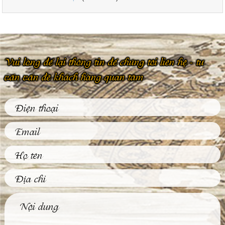
Vui lòng để lại thông tin để chúng tôi liên hệ - tư
vấn vấn đề khách hàng quan tâm
Phù Điêu Và Những
Ứng Dụng Thiết
Thực Trong Đời
Sống Thường Ngày
Tại sao các tác phẩm
phù điêu hiện nay
được đông đảo khách
hàng...
Tìm Hiểu Về Kỹ
Thuật Đúc Tượng
Đồng Truyền Thống
Việt Nam