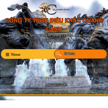
CÔNG TY TNHH ĐIÊU KHẮC QUANG
CẢNH
Chuyên: Tượng Đài, Tượng Trang Trí, Tượng Cổ Điển, Chân Dung, Tượng Tôn
Giáo, Phù Điêu
Menu