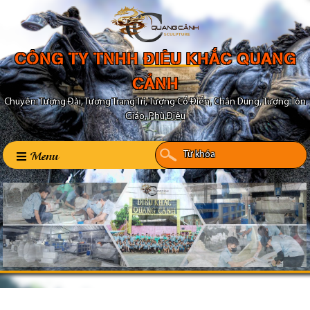
CÔNG TY TNHH ĐIÊU KHẮC QUANG
CẢNH
Chuyên: Tượng Đài, Tượng Trang Trí, Tượng Cổ Điển, Chân Dung, Tượng Tôn
Giáo, Phù Điêu
Menu