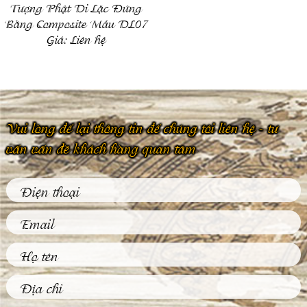
Tượng Phật Di Lặc Đứng
Bằng Composite Mẫu DL07
Giá:
Liên hệ
Vui lòng để lại thông tin để chúng tôi liên hệ - tư
vấn vấn đề khách hàng quan tâm
Phù Điêu Và Những
Ứng Dụng Thiết
Thực Trong Đời
Sống Thường Ngày
Tại sao các tác phẩm
phù điêu hiện nay
được đông đảo khách
hàng...