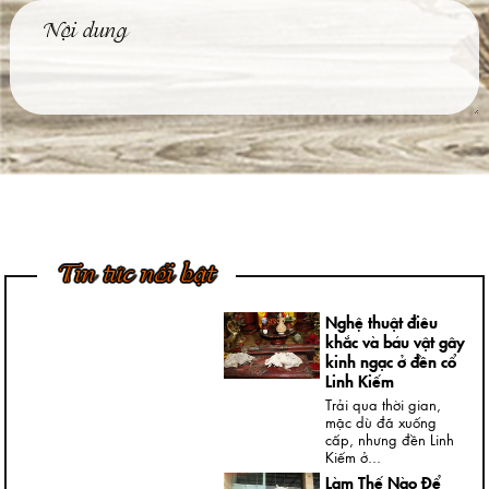
Tìm Hiểu Về Kỹ
Thuật Đúc Tượng
Đồng Truyền Thống
Việt Nam
Ngày nay, không khó
để được chiêm
ngưỡng những bức
tượng đồng...
4 Bước Quan Trọng
Trong Quy Trình
Đúc Tượng Chân
Dung Thạch Cao
Tượng chân dung
thạch cao là loại
Tin tức nổi bật
tượng khá thông dụng
và rất...
Nghệ thuật điêu
khắc và báu vật gây
kinh ngạc ở đền cổ
Linh Kiếm
Trải qua thời gian,
mặc dù đã xuống
cấp, nhưng đền Linh
Kiếm ở...
Làm Thế Nào Để