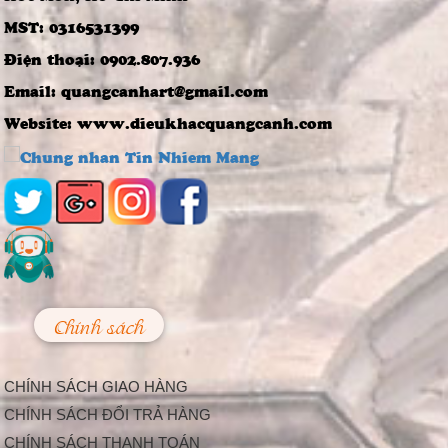
ngưỡng những bức
tượng đồng...
MST: 0316531399
4 Bước Quan Trọng
Điện thoại: 0902.807.936
Trong Quy Trình
Đúc Tượng Chân
Email: quangcanhart@gmail.com
Dung Thạch Cao
Tượng chân dung
Website: www.dieukhacquangcanh.com
thạch cao là loại
tượng khá thông dụng
và rất...
Nghệ thuật điêu
khắc và báu vật gây
kinh ngạc ở đền cổ
Linh Kiếm
Trải qua thời gian,
mặc dù đã xuống
cấp, nhưng đền Linh
Kiếm ở...
Chính sách
Làm Thế Nào Để
Trang Trí Sự Kiện,
Lễ Hội Bắt Mắt Và
CHÍNH SÁCH GIAO HÀNG
Độc Đáo
Hiện nay, càng ngày
CHÍNH SÁCH ĐỔI TRẢ HÀNG
càng có nhiều công ty
CHÍNH SÁCH THANH TOÁN
tổ chức sự kiện được...