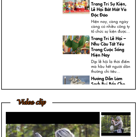
Trang Trí Sự Kiện,
Lễ Hội Bắt Mắt Và
Độc Đáo
Hiện nay, càng ngày
càng có nhiều công ty
tổ chức sự kiện được...
Trang Trí Lễ Hội –
Nhu Cầu Tất Yếu
Trong Cuộc Sống
Hiện Nay
Dịp lễ hội là thời điểm
mà hầu hết người dân
thường chi tiêu...
Hướng Dẫn Làm
Sạch Bụi Bẩn Cho
Tượng Thạch Cao
Ngày nay, trong nhà,
Video clip
đại sảnh, cửa ngõ
hoặc ngoài vườn của
các...
Bí Quyết Để Tượng
Đá Mỹ Nghệ Luôn
Giữ Được Nước
Bóng Tốt Nhất