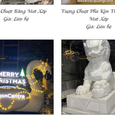
 Chuột Bằng Mút Xốp
Tượng Chuột Phủ Kim T
Giá:
Liên hệ
Mút Xốp
Giá:
Liên hệ