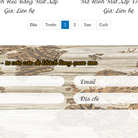
h Heo Bằng Mút Xốp
Mô Hình Mút Xốp Tr
Giá:
Liên hệ
Giá:
Liên hệ
Đầu
Trước
1
2
Sau
Cuối
 hệ - tư vấn vấn đề khách hàng quan tâm
Phù Điêu Và Những Ứng Dụng
Thiết Thực Trong Đời Sống
Thường Ngày
Tại sao các tác phẩm phù điêu hiện
nay được đông đảo khách hàng...
Tìm Hiểu Về Kỹ Thuật Đúc
Tượng Đồng Truyền Thống Việt