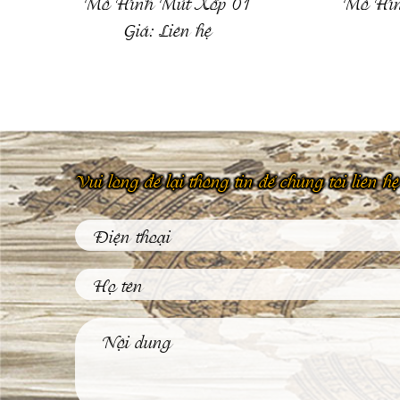
Mô Hình Mút Xốp 01
Mô Hìn
Giá:
Liên hệ
Vui lòng để lại thông tin để chúng tôi liên