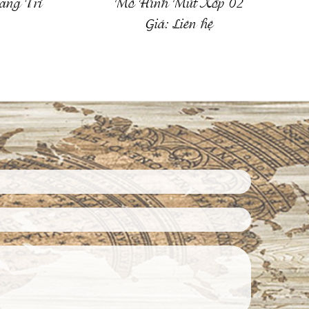
ang Trí
Mô Hình Mút Xốp 02
Giá:
Liên hệ