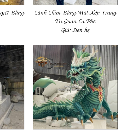
uyết Bằng
Cánh Chim Bằng Mút Xốp Trang
Trí Quán Cà Phê
Giá:
Liên hệ