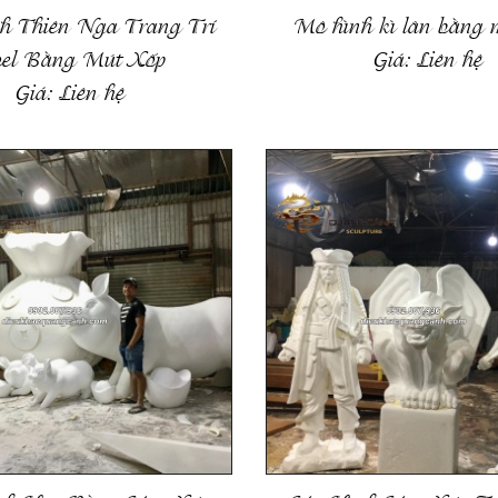
 Thiên Nga Trang Trí
Mô hình kì lân bằng 
el Bằng Mút Xốp
Giá:
Liên hệ
Giá:
Liên hệ