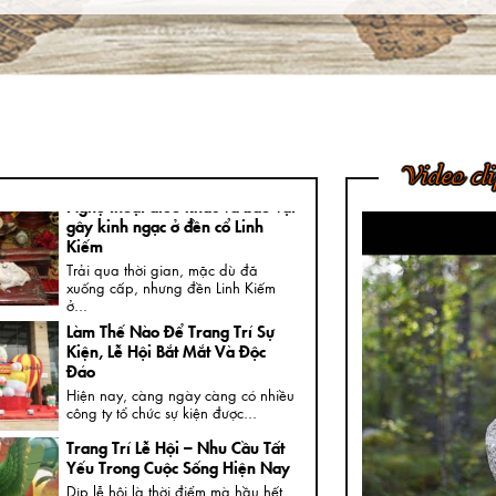
Nam
Ngày nay, không khó để được
chiêm ngưỡng những bức tượng
đồng...
4 Bước Quan Trọng Trong Quy
Trình Đúc Tượng Chân Dung
Thạch Cao
Tượng chân dung thạch cao là loại
Video cl
tượng khá thông dụng và rất...
Nghệ thuật điêu khắc và báu vật
gây kinh ngạc ở đền cổ Linh
Kiếm
Trải qua thời gian, mặc dù đã
xuống cấp, nhưng đền Linh Kiếm
ở...
Làm Thế Nào Để Trang Trí Sự
Kiện, Lễ Hội Bắt Mắt Và Độc
Đáo
Hiện nay, càng ngày càng có nhiều
công ty tổ chức sự kiện được...
Trang Trí Lễ Hội – Nhu Cầu Tất
Yếu Trong Cuộc Sống Hiện Nay
Dịp lễ hội là thời điểm mà hầu hết