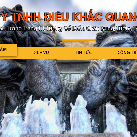
Y TNHH ĐIÊU KHẮC QUA
i, Tượng Trang Trí, Tượng Cổ Điển, Chân Dung, Tượng T
HẨM
DỊCH VỤ
TIN TỨC
CÔNG TR