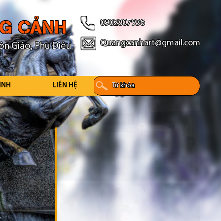
NG CẢNH
0902807936
Quangcanhart@gmail.com
ôn Giáo, Phù Điêu
ÌNH
LIÊN HỆ