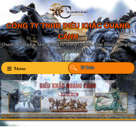
CÔNG TY TNHH ĐIÊU KHẮC QUANG
CẢNH
Chuyên: Tượng Đài, Tượng Trang Trí, Tượng Cổ Điển, Chân Dung, Tượng Tôn
Giáo, Phù Điêu
Menu