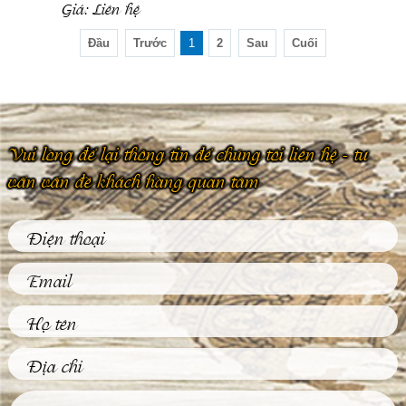
Giá:
Liên hệ
Đầu
Trước
1
2
Sau
Cuối
Vui lòng để lại thông tin để chúng tôi liên hệ - tư
vấn vấn đề khách hàng quan tâm
Phù Điêu Và Những
Ứng Dụng Thiết
Thực Trong Đời
Sống Thường Ngày
Tại sao các tác phẩm
phù điêu hiện nay
được đông đảo khách
hàng...
Tìm Hiểu Về Kỹ