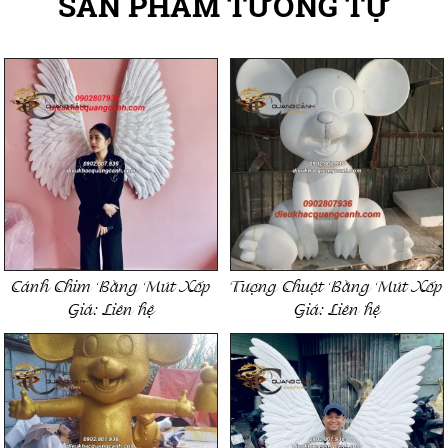
SẢN PHẨM TƯƠNG TỰ
Cánh Chim Bằng Mút Xốp
Tượng Chuột Bằng Mút Xốp
Giá:
Liên hệ
Giá:
Liên hệ