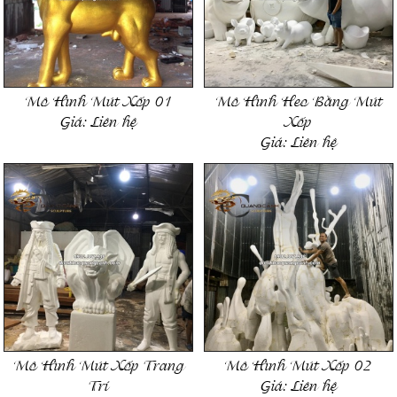
Mô Hình Mút Xốp 01
Mô Hình Heo Bằng Mút
Giá:
Liên hệ
Xốp
Giá:
Liên hệ
Mô Hình Mút Xốp Trang
Mô Hình Mút Xốp 02
Trí
Giá:
Liên hệ