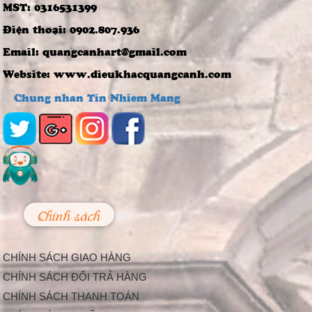
tượng đồng...
MST: 0316531399
4 Bước Quan Trọng
Điện thoại: 0902.807.936
Trong Quy Trình
Đúc Tượng Chân
Email: quangcanhart@gmail.com
Dung Thạch Cao
Tượng chân dung
Website: www.dieukhacquangcanh.com
thạch cao là loại
tượng khá thông dụng
và rất...
Nghệ thuật điêu
khắc và báu vật gây
kinh ngạc ở đền cổ
Linh Kiếm
Trải qua thời gian,
mặc dù đã xuống
cấp, nhưng đền Linh
Kiếm ở...
Chính sách
Làm Thế Nào Để
Trang Trí Sự Kiện,
Lễ Hội Bắt Mắt Và
CHÍNH SÁCH GIAO HÀNG
Độc Đáo
Hiện nay, càng ngày
CHÍNH SÁCH ĐỔI TRẢ HÀNG
càng có nhiều công ty
CHÍNH SÁCH THANH TOÁN
tổ chức sự kiện được...