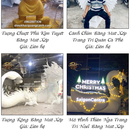
Tượng Chuột Phủ Kim Tuyết
Cánh Chim Bằng Mút Xốp
Bằng Mút Xốp
Trang Trí Quán Cà Phê
Giá:
Liên hệ
Giá:
Liên hệ
Tượng Rồng Bằng Mút Xốp
Mô Hình Thiên Nga Trang
Giá:
Liên hệ
Trí Noel Bằng Mút Xốp