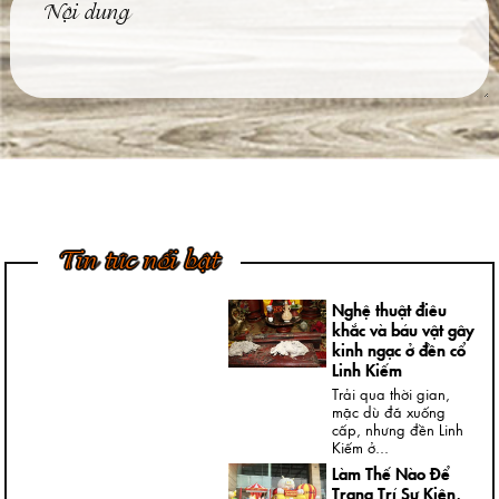
Thuật Đúc Tượng
Đồng Truyền Thống
Việt Nam
Ngày nay, không khó
để được chiêm
ngưỡng những bức
tượng đồng...
4 Bước Quan Trọng
Trong Quy Trình
Đúc Tượng Chân
Dung Thạch Cao
Tượng chân dung
thạch cao là loại
Tin tức nổi bật
tượng khá thông dụng
và rất...
Nghệ thuật điêu
khắc và báu vật gây
kinh ngạc ở đền cổ
Linh Kiếm
Trải qua thời gian,
mặc dù đã xuống
cấp, nhưng đền Linh
Kiếm ở...
Làm Thế Nào Để
Trang Trí Sự Kiện,