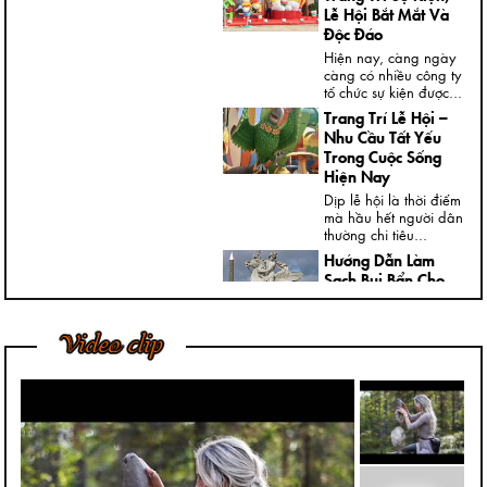
Lễ Hội Bắt Mắt Và
Độc Đáo
Hiện nay, càng ngày
càng có nhiều công ty
tổ chức sự kiện được...
Trang Trí Lễ Hội –
Nhu Cầu Tất Yếu
Trong Cuộc Sống
Hiện Nay
Dịp lễ hội là thời điểm
mà hầu hết người dân
thường chi tiêu...
Hướng Dẫn Làm
Sạch Bụi Bẩn Cho
Tượng Thạch Cao
Ngày nay, trong nhà,
Video clip
đại sảnh, cửa ngõ
hoặc ngoài vườn của
các...
Bí Quyết Để Tượng
Đá Mỹ Nghệ Luôn
Giữ Được Nước
Bóng Tốt Nhất
Trong điều kiện phát