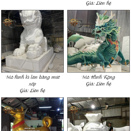
Giá:
Liên hệ
Mô hình kì lân bằng mút
Mô Hình Rồng
xốp
Giá:
Liên hệ
Giá:
Liên hệ