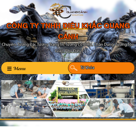
CÔNG TY TNHH ĐIÊU KHẮC QUANG
CẢNH
Chuyên: Tượng Đài, Tượng Trang Trí, Tượng Cổ Điển, Chân Dung, Tượng Tôn
Giáo, Phù Điêu
Menu