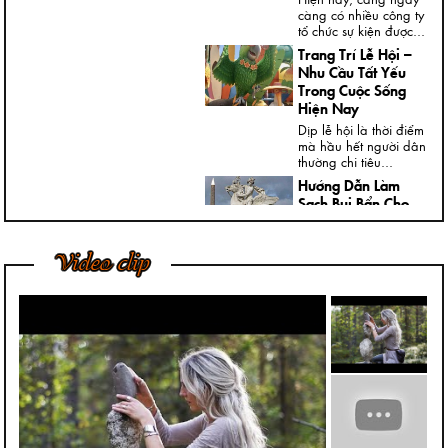
càng có nhiều công ty
tổ chức sự kiện được...
Trang Trí Lễ Hội –
Nhu Cầu Tất Yếu
Trong Cuộc Sống
Hiện Nay
Dịp lễ hội là thời điểm
mà hầu hết người dân
thường chi tiêu...
Hướng Dẫn Làm
Sạch Bụi Bẩn Cho
Tượng Thạch Cao
Ngày nay, trong nhà,
Video clip
đại sảnh, cửa ngõ
hoặc ngoài vườn của
các...
Bí Quyết Để Tượng
Đá Mỹ Nghệ Luôn
Giữ Được Nước
Bóng Tốt Nhất
Trong điều kiện phát
triển kinh tế, chúng tôi
nhận thấy khách
hàng...