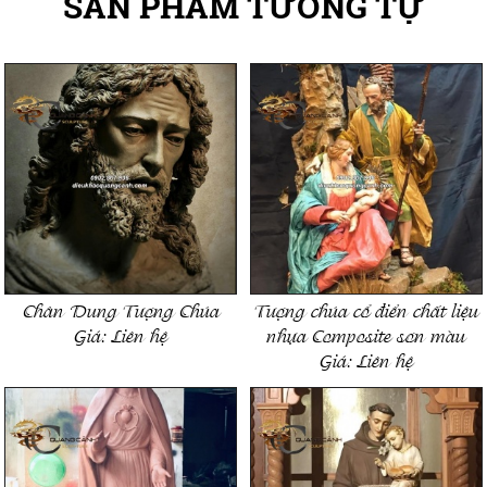
SẢN PHẨM TƯƠNG TỰ
Chân Dung Tượng Chúa
Tượng chúa cổ điển chất liệu
Giá:
Liên hệ
nhựa Composite sơn màu
Giá:
Liên hệ