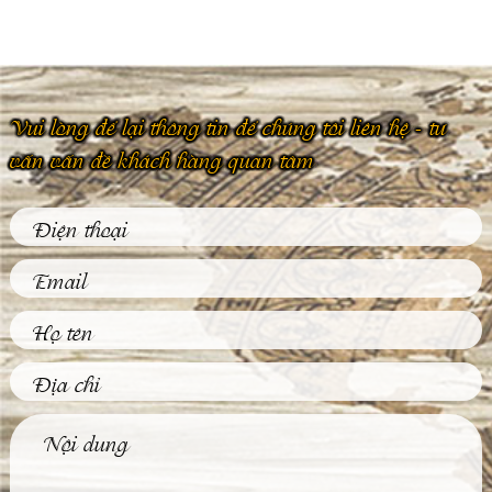
Vui lòng để lại thông tin để chúng tôi liên hệ - tư
vấn vấn đề khách hàng quan tâm
Phù Điêu Và Những
Ứng Dụng Thiết
Thực Trong Đời
Sống Thường Ngày
Tại sao các tác phẩm
phù điêu hiện nay
được đông đảo khách
hàng...
Tìm Hiểu Về Kỹ
Thuật Đúc Tượng
Đồng Truyền Thống
Việt Nam