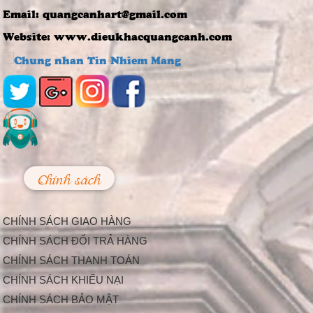
Đúc Tượng Chân
Email: quangcanhart@gmail.com
Dung Thạch Cao
Tượng chân dung
Website: www.dieukhacquangcanh.com
thạch cao là loại
tượng khá thông dụng
và rất...
Nghệ thuật điêu
khắc và báu vật gây
kinh ngạc ở đền cổ
Linh Kiếm
Trải qua thời gian,
mặc dù đã xuống
cấp, nhưng đền Linh
Kiếm ở...
Chính sách
Làm Thế Nào Để
Trang Trí Sự Kiện,
Lễ Hội Bắt Mắt Và
CHÍNH SÁCH GIAO HÀNG
Độc Đáo
Hiện nay, càng ngày
CHÍNH SÁCH ĐỔI TRẢ HÀNG
càng có nhiều công ty
CHÍNH SÁCH THANH TOÁN
tổ chức sự kiện được...
Trang Trí Lễ Hội –
CHÍNH SÁCH KHIẾU NẠI
Nhu Cầu Tất Yếu
CHÍNH SÁCH BẢO MẬT
Trong Cuộc Sống