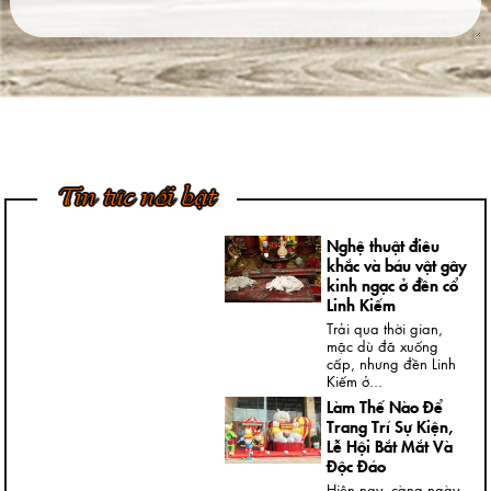
Ngày nay, không khó
để được chiêm
ngưỡng những bức
tượng đồng...
4 Bước Quan Trọng
Trong Quy Trình
Đúc Tượng Chân
Dung Thạch Cao
Tượng chân dung
thạch cao là loại
Tin tức nổi bật
tượng khá thông dụng
và rất...
Nghệ thuật điêu
khắc và báu vật gây
kinh ngạc ở đền cổ
Linh Kiếm
Trải qua thời gian,
mặc dù đã xuống
cấp, nhưng đền Linh
Kiếm ở...
Làm Thế Nào Để
Trang Trí Sự Kiện,
Lễ Hội Bắt Mắt Và
Độc Đáo
Hiện nay, càng ngày