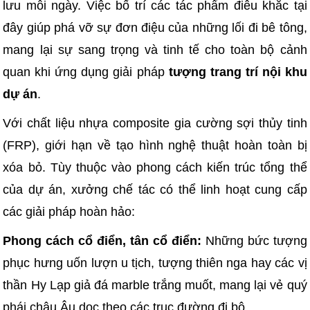
lưu mỗi ngày. Việc bố trí các tác phẩm điêu khắc tại
đây giúp phá vỡ sự đơn điệu của những lối đi bê tông,
mang lại sự sang trọng và tinh tế cho toàn bộ cảnh
quan khi ứng dụng giải pháp
tượng trang trí nội khu
dự án
.
Với chất liệu nhựa composite gia cường sợi thủy tinh
(FRP), giới hạn về tạo hình nghệ thuật hoàn toàn bị
xóa bỏ. Tùy thuộc vào phong cách kiến trúc tổng thể
của dự án, xưởng chế tác có thể linh hoạt cung cấp
các giải pháp hoàn hảo:
Phong cách cổ điển, tân cổ điển:
Những bức tượng
phục hưng uốn lượn u tịch, tượng thiên nga hay các vị
thần Hy Lạp giả đá marble trắng muốt, mang lại vẻ quý
phái châu Âu dọc theo các trục đường đi bộ.