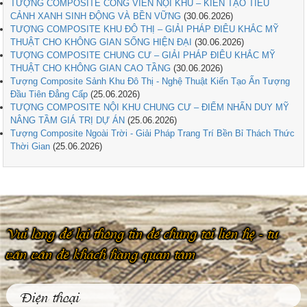
TƯỢNG COMPOSITE CÔNG VIÊN NỘI KHU – KIẾN TẠO TIỂU
CẢNH XANH SINH ĐỘNG VÀ BỀN VỮNG
(30.06.2026)
TƯỢNG COMPOSITE KHU ĐÔ THỊ – GIẢI PHÁP ĐIÊU KHẮC MỸ
THUẬT CHO KHÔNG GIAN SỐNG HIỆN ĐẠI
(30.06.2026)
TƯỢNG COMPOSITE CHUNG CƯ – GIẢI PHÁP ĐIÊU KHẮC MỸ
THUẬT CHO KHÔNG GIAN CAO TẦNG
(30.06.2026)
Tượng Composite Sảnh Khu Đô Thị - Nghệ Thuật Kiến Tạo Ấn Tượng
Đầu Tiên Đẳng Cấp
(25.06.2026)
TƯỢNG COMPOSITE NỘI KHU CHUNG CƯ – ĐIỂM NHẤN DUY MỸ
NÂNG TẦM GIÁ TRỊ DỰ ÁN
(25.06.2026)
Tượng Composite Ngoài Trời - Giải Pháp Trang Trí Bền Bỉ Thách Thức
Thời Gian
(25.06.2026)
Vui lòng để lại thông tin để chúng tôi liên hệ - tư
vấn vấn đề khách hàng quan tâm