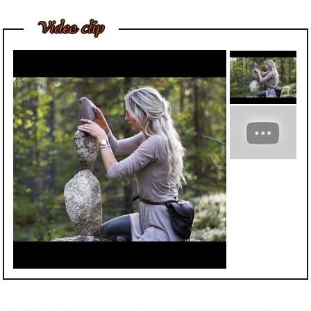
Ngày nay, trong nhà,
Video clip
đại sảnh, cửa ngõ
hoặc ngoài vườn của
các...
Bí Quyết Để Tượng
Đá Mỹ Nghệ Luôn
Giữ Được Nước
Bóng Tốt Nhất
Trong điều kiện phát
triển kinh tế, chúng tôi
nhận thấy khách
hàng...
Cách Vệ Sinh Trần
Nhà Thạch Cao Của
Chuyên Gia
Cách vệ sinh trần nhà
thạch cao đúng đắn
và hiệu quả có phải...
Phù Điêu Và Những
Ứng Dụng Thiết
Thực Trong Đời
Sống Thường Ngày
Tại sao các tác phẩm
phù điêu hiện nay