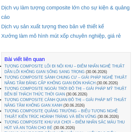
Dịch vụ làm tượng composite lớn cho sự kiện & quảng
cáo
Dịch vụ sản xuất tượng theo bản vẽ thiết kế
Xưởng làm mô hình mút xốp chuyên nghiệp, giá rẻ
Bài viết liên quan
TƯỢNG COMPOSITE LỐI ĐI NỘI KHU – ĐIỂM NHẤN NGHỆ THUẬT
DẪN LỐI KHÔNG GIAN SỐNG SANG TRỌNG
(30.06.2026)
TƯỢNG COMPOSITE SẢNH CHUNG CƯ – GIẢI PHÁP NGHỆ THUẬT
NÂNG TẦM ĐẲNG CẤP KHÔNG GIAN ĐÓN KHÁCH
(30.06.2026)
TƯỢNG COMPOSITE NGOÀI TRỜI ĐÔ THỊ – GIẢI PHÁP MỸ THUẬT
BỀN BỈ THÁCH THỨC THỜI GIAN
(30.06.2026)
TƯỢNG COMPOSITE CẢNH QUAN ĐÔ THỊ – GIẢI PHÁP MỸ THUẬT
NÂNG TẦM KHÔNG GIAN XANH
(30.06.2026)
TƯỢNG COMPOSITE QUẢNG TRƯỜNG – BIỂU TƯỢNG NGHỆ
THUẬT KIẾN TRÚC HOÀNH TRÁNG VÀ BỀN VỮNG
(30.06.2026)
TƯỢNG COMPOSITE KHU VUI CHƠI – ĐIỂM NHẤN SẮC MÀU THU
HÚT VÀ AN TOÀN CHO BÉ
(30.06.2026)