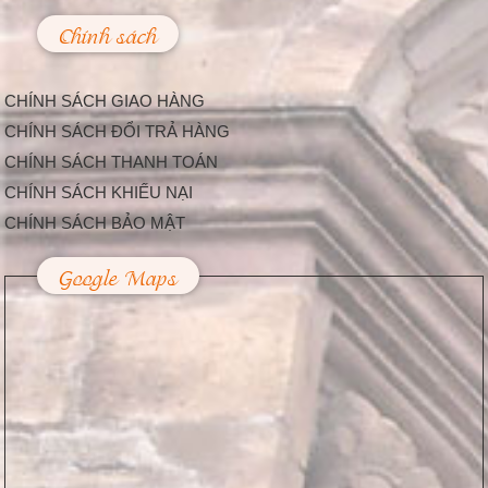
cấp, nhưng đền Linh
Kiếm ở...
Chính sách
Làm Thế Nào Để
Trang Trí Sự Kiện,
Lễ Hội Bắt Mắt Và
CHÍNH SÁCH GIAO HÀNG
Độc Đáo
Hiện nay, càng ngày
CHÍNH SÁCH ĐỔI TRẢ HÀNG
càng có nhiều công ty
CHÍNH SÁCH THANH TOÁN
tổ chức sự kiện được...
Trang Trí Lễ Hội –
CHÍNH SÁCH KHIẾU NẠI
Nhu Cầu Tất Yếu
CHÍNH SÁCH BẢO MẬT
Trong Cuộc Sống
Hiện Nay
Google Maps
Dịp lễ hội là thời điểm
mà hầu hết người dân
thường chi tiêu...