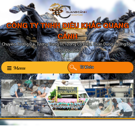
CÔNG TY TNHH ĐIÊU KHẮC QUANG
CẢNH
Chuyên: Tượng Đài, Tượng Trang Trí, Tượng Cổ Điển, Chân Dung, Tượng Tôn
Giáo, Phù Điêu
Menu