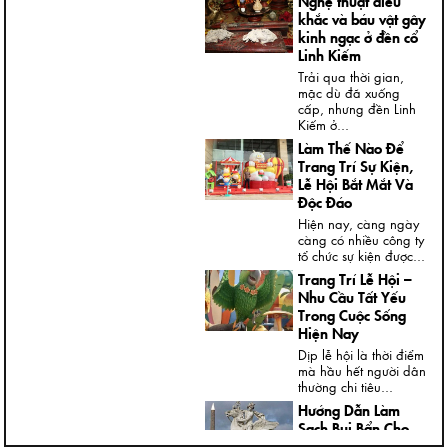
Nghệ thuật điêu
khắc và báu vật gây
kinh ngạc ở đền cổ
Linh Kiếm
Trải qua thời gian,
mặc dù đã xuống
cấp, nhưng đền Linh
Kiếm ở...
Làm Thế Nào Để
Trang Trí Sự Kiện,
Lễ Hội Bắt Mắt Và
Độc Đáo
Hiện nay, càng ngày
càng có nhiều công ty
tổ chức sự kiện được...
Trang Trí Lễ Hội –
Nhu Cầu Tất Yếu
Trong Cuộc Sống
Hiện Nay
Dịp lễ hội là thời điểm
mà hầu hết người dân
thường chi tiêu...
Hướng Dẫn Làm
Sạch Bụi Bẩn Cho
Tượng Thạch Cao