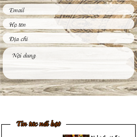
Phù Điêu Và Những
Ứng Dụng Thiết
Thực Trong Đời
Sống Thường Ngày
Tại sao các tác phẩm
phù điêu hiện nay
được đông đảo khách
hàng...
Tìm Hiểu Về Kỹ
Thuật Đúc Tượng
Đồng Truyền Thống
Việt Nam
Ngày nay, không khó
để được chiêm
ngưỡng những bức
tượng đồng...
4 Bước Quan Trọng
Trong Quy Trình
Đúc Tượng Chân
Dung Thạch Cao
Tượng chân dung
thạch cao là loại
Tin tức nổi bật
tượng khá thông dụng
và rất...