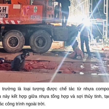
trường là loại tượng được chế tác từ nhựa composi
ệu này kết hợp giữa nhựa tổng hợp và sợi thủy tinh, 
c công trình ngoài trời.