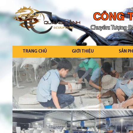
CÔNG T
Chuyên: Tượng Đà
TRANG CHỦ
GIỚI THIỆU
SẢN P