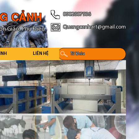
NG CẢNH
0902807936
Quangcanhart@gmail.com
ôn Giáo, Phù Điêu
ÌNH
LIÊN HỆ