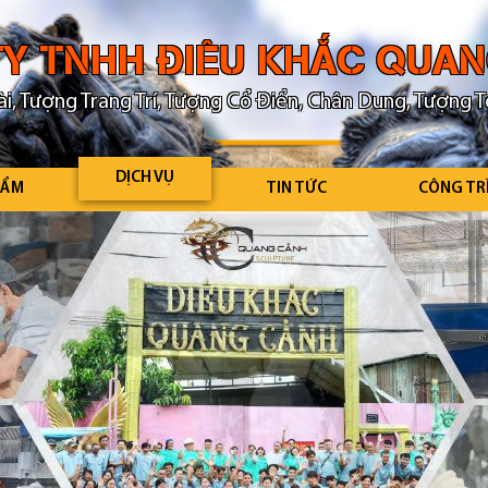
Y TNHH ĐIÊU KHẮC QUA
i, Tượng Trang Trí, Tượng Cổ Điển, Chân Dung, Tượng T
DỊCH VỤ
HẨM
TIN TỨC
CÔNG TR