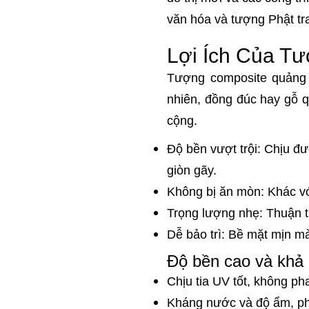
văn hóa và tượng Phật tra
Lợi Ích Của T
Tượng composite quảng t
nhiên, đồng đúc hay gỗ 
cộng.
Độ bền vượt trội: Chịu đ
giòn gãy.
Không bị ăn mòn: Khác vớ
Trọng lượng nhẹ: Thuận t
Dễ bảo trì: Bề mặt mịn m
Độ bền cao và khả n
Chịu tia UV tốt, không pha
Kháng nước và độ ẩm, ph