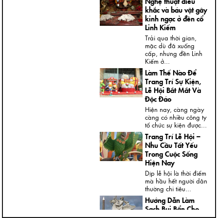
Nghệ thuật điêu
khắc và báu vật gây
kinh ngạc ở đền cổ
Linh Kiếm
Trải qua thời gian,
mặc dù đã xuống
cấp, nhưng đền Linh
Kiếm ở...
Làm Thế Nào Để
Trang Trí Sự Kiện,
Lễ Hội Bắt Mắt Và
Độc Đáo
Hiện nay, càng ngày
càng có nhiều công ty
tổ chức sự kiện được...
Trang Trí Lễ Hội –
Nhu Cầu Tất Yếu
Trong Cuộc Sống
Hiện Nay
Dịp lễ hội là thời điểm
mà hầu hết người dân
thường chi tiêu...
Hướng Dẫn Làm
Sạch Bụi Bẩn Cho
Tượng Thạch Cao