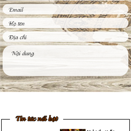
Phù Điêu Và Những
Ứng Dụng Thiết
Thực Trong Đời
Sống Thường Ngày
Tại sao các tác phẩm
phù điêu hiện nay
được đông đảo khách
hàng...
Tìm Hiểu Về Kỹ
Thuật Đúc Tượng
Đồng Truyền Thống
Việt Nam
Ngày nay, không khó
để được chiêm
ngưỡng những bức
tượng đồng...
4 Bước Quan Trọng
Trong Quy Trình
Đúc Tượng Chân
Dung Thạch Cao
Tượng chân dung
thạch cao là loại
Tin tức nổi bật
tượng khá thông dụng
và rất...