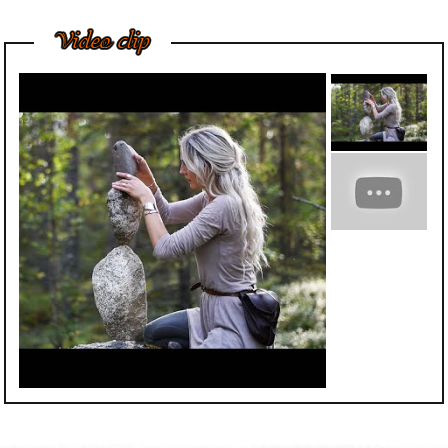
Ngày nay, trong nhà,
Video clip
đại sảnh, cửa ngõ
hoặc ngoài vườn của
các...
Bí Quyết Để Tượng
Đá Mỹ Nghệ Luôn
Giữ Được Nước
Bóng Tốt Nhất
Trong điều kiện phát
triển kinh tế, chúng tôi
nhận thấy khách
hàng...
Cách Vệ Sinh Trần
Nhà Thạch Cao Của
Chuyên Gia
Cách vệ sinh trần nhà
thạch cao đúng đắn
và hiệu quả có phải...
Phù Điêu Và Những
Ứng Dụng Thiết
Thực Trong Đời
Sống Thường Ngày
Tại sao các tác phẩm
phù điêu hiện nay