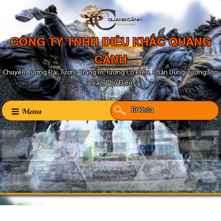
CÔNG TY TNHH ĐIÊU KHẮC QUANG
CẢNH
Chuyên: Tượng Đài, Tượng Trang Trí, Tượng Cổ Điển, Chân Dung, Tượng Tôn
Giáo, Phù Điêu
Menu