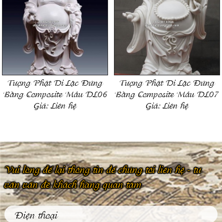
Tượng Phật Di Lặc Đứng
Tượng Phật Di Lặc Đứng
Bằng Composite Mẫu DL06
Bằng Composite Mẫu DL07
Giá:
Liên hệ
Giá:
Liên hệ
Vui lòng để lại thông tin để chúng tôi liên hệ - tư
vấn vấn đề khách hàng quan tâm