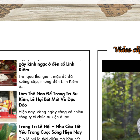
Nam
Ngày nay, không khó để được
chiêm ngưỡng những bức tượng
đồng...
4 Bước Quan Trọng Trong Quy
Trình Đúc Tượng Chân Dung
Thạch Cao
Tượng chân dung thạch cao là loại
Video cl
tượng khá thông dụng và rất...
Nghệ thuật điêu khắc và báu vật
gây kinh ngạc ở đền cổ Linh
Kiếm
Trải qua thời gian, mặc dù đã
xuống cấp, nhưng đền Linh Kiếm
ở...
Làm Thế Nào Để Trang Trí Sự
Kiện, Lễ Hội Bắt Mắt Và Độc
Đáo
Hiện nay, càng ngày càng có nhiều
công ty tổ chức sự kiện được...
Trang Trí Lễ Hội – Nhu Cầu Tất
Yếu Trong Cuộc Sống Hiện Nay
Dịp lễ hội là thời điểm mà hầu hết