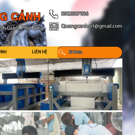
NG CẢNH
0902807936
Quangcanhart@gmail.com
ôn Giáo, Phù Điêu
ÌNH
LIÊN HỆ