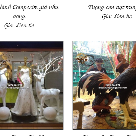
 bình Composite giả nhũ
Tượng con vật trang
đồng
Giá:
Liên hệ
Giá:
Liên hệ