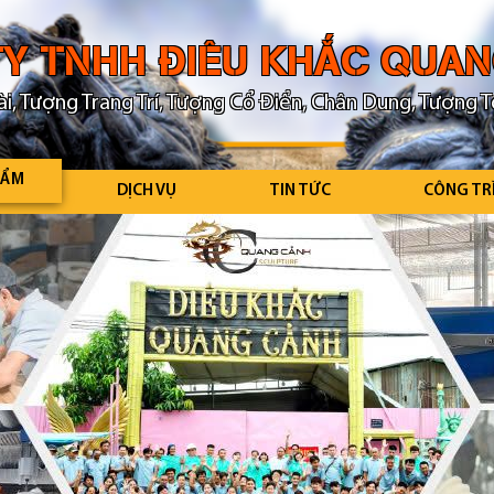
Y TNHH ĐIÊU KHẮC QUA
i, Tượng Trang Trí, Tượng Cổ Điển, Chân Dung, Tượng T
HẨM
DỊCH VỤ
TIN TỨC
CÔNG TR