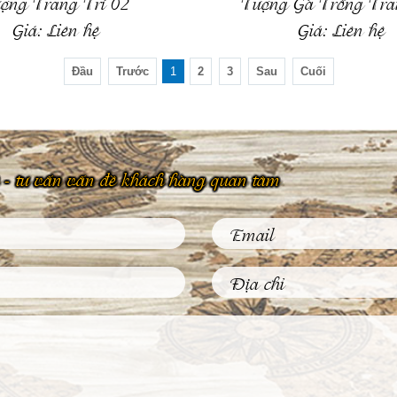
ợng Trang Trí 02
Tượng Gà Trống Tra
Giá:
Liên hệ
Giá:
Liên hệ
Đầu
Trước
1
2
3
Sau
Cuối
 hệ - tư vấn vấn đề khách hàng quan tâm
Phù Điêu Và Những Ứng Dụng
Thiết Thực Trong Đời Sống
Thường Ngày
Tại sao các tác phẩm phù điêu hiện
nay được đông đảo khách hàng...
Tìm Hiểu Về Kỹ Thuật Đúc
Tượng Đồng Truyền Thống Việt