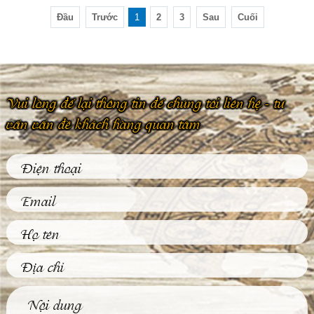
Đầu
Trước
1
2
3
Sau
Cuối
Vui lòng để lại thông tin để chúng tôi liên hệ - tư
vấn vấn đề khách hàng quan tâm
Phù Điêu Và Những
Ứng Dụng Thiết
Thực Trong Đời
Sống Thường Ngày
Tại sao các tác phẩm
phù điêu hiện nay
được đông đảo khách
hàng...
Tìm Hiểu Về Kỹ
Thuật Đúc Tượng
Đồng Truyền Thống