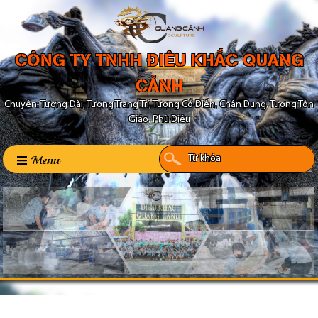
CÔNG TY TNHH ĐIÊU KHẮC QUANG
CẢNH
Chuyên: Tượng Đài, Tượng Trang Trí, Tượng Cổ Điển, Chân Dung, Tượng Tôn
Giáo, Phù Điêu
Menu