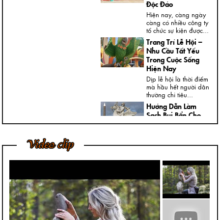
Độc Đáo
Hiện nay, càng ngày
càng có nhiều công ty
tổ chức sự kiện được...
Trang Trí Lễ Hội –
Nhu Cầu Tất Yếu
Trong Cuộc Sống
Hiện Nay
Dịp lễ hội là thời điểm
mà hầu hết người dân
thường chi tiêu...
Hướng Dẫn Làm
Sạch Bụi Bẩn Cho
Tượng Thạch Cao
Ngày nay, trong nhà,
Video clip
đại sảnh, cửa ngõ
hoặc ngoài vườn của
các...
Bí Quyết Để Tượng
Đá Mỹ Nghệ Luôn
Giữ Được Nước
Bóng Tốt Nhất
Trong điều kiện phát
triển kinh tế, chúng tôi