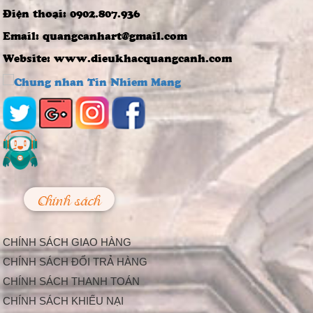
4 Bước Quan Trọng
Điện thoại: 0902.807.936
Trong Quy Trình
Đúc Tượng Chân
Email: quangcanhart@gmail.com
Dung Thạch Cao
Tượng chân dung
Website: www.dieukhacquangcanh.com
thạch cao là loại
tượng khá thông dụng
và rất...
Nghệ thuật điêu
khắc và báu vật gây
kinh ngạc ở đền cổ
Linh Kiếm
Trải qua thời gian,
mặc dù đã xuống
cấp, nhưng đền Linh
Kiếm ở...
Chính sách
Làm Thế Nào Để
Trang Trí Sự Kiện,
Lễ Hội Bắt Mắt Và
CHÍNH SÁCH GIAO HÀNG
Độc Đáo
Hiện nay, càng ngày
CHÍNH SÁCH ĐỔI TRẢ HÀNG
càng có nhiều công ty
CHÍNH SÁCH THANH TOÁN
tổ chức sự kiện được...
Trang Trí Lễ Hội –
CHÍNH SÁCH KHIẾU NẠI
Nhu Cầu Tất Yếu