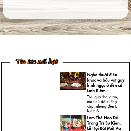
Việt Nam
Ngày nay, không khó
để được chiêm
ngưỡng những bức
tượng đồng...
4 Bước Quan Trọng
Trong Quy Trình
Đúc Tượng Chân
Dung Thạch Cao
Tượng chân dung
thạch cao là loại
Tin tức nổi bật
tượng khá thông dụng
và rất...
Nghệ thuật điêu
khắc và báu vật gây
kinh ngạc ở đền cổ
Linh Kiếm
Trải qua thời gian,
mặc dù đã xuống
cấp, nhưng đền Linh
Kiếm ở...
Làm Thế Nào Để
Trang Trí Sự Kiện,
Lễ Hội Bắt Mắt Và