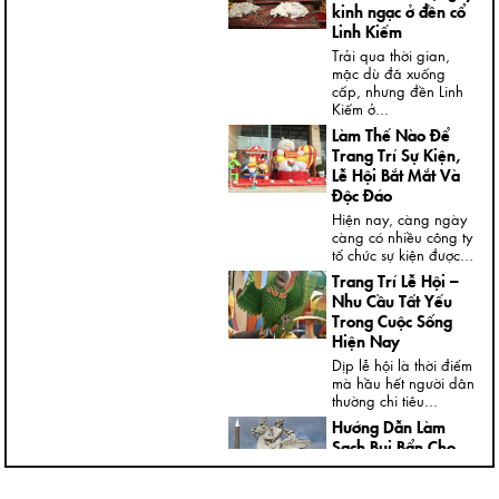
kinh ngạc ở đền cổ
Linh Kiếm
Trải qua thời gian,
mặc dù đã xuống
cấp, nhưng đền Linh
Kiếm ở...
Làm Thế Nào Để
Trang Trí Sự Kiện,
Lễ Hội Bắt Mắt Và
Độc Đáo
Hiện nay, càng ngày
càng có nhiều công ty
tổ chức sự kiện được...
Trang Trí Lễ Hội –
Nhu Cầu Tất Yếu
Trong Cuộc Sống
Hiện Nay
Dịp lễ hội là thời điểm
mà hầu hết người dân
thường chi tiêu...
Hướng Dẫn Làm
Sạch Bụi Bẩn Cho
Tượng Thạch Cao
Ngày nay, trong nhà,