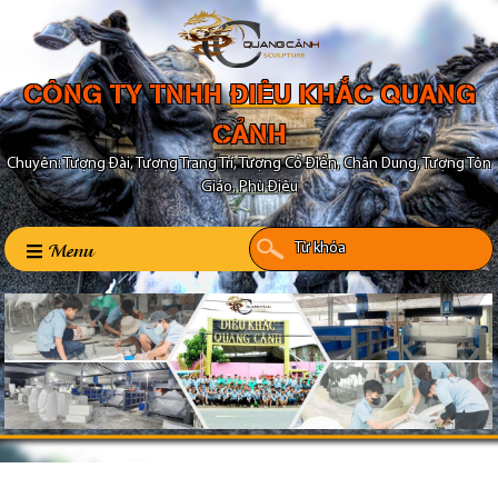
CÔNG TY TNHH ĐIÊU KHẮC QUANG
CẢNH
Chuyên: Tượng Đài, Tượng Trang Trí, Tượng Cổ Điển, Chân Dung, Tượng Tôn
Giáo, Phù Điêu
Menu