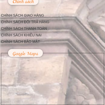
Chính sách
Làm Thế Nào Để
Trang Trí Sự Kiện,
Lễ Hội Bắt Mắt Và
CHÍNH SÁCH GIAO HÀNG
Độc Đáo
Hiện nay, càng ngày
CHÍNH SÁCH ĐỔI TRẢ HÀNG
càng có nhiều công ty
CHÍNH SÁCH THANH TOÁN
tổ chức sự kiện được...
Trang Trí Lễ Hội –
CHÍNH SÁCH KHIẾU NẠI
Nhu Cầu Tất Yếu
CHÍNH SÁCH BẢO MẬT
Trong Cuộc Sống
Hiện Nay
Google Maps
Dịp lễ hội là thời điểm
mà hầu hết người dân
thường chi tiêu...