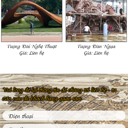
Tượng Đài Nghệ Thuật
Tượng Đàn Ngựa
Giá:
Liên hệ
Giá:
Liên hệ
Vui lòng để lại thông tin để chúng tôi liên hệ - tư
vấn vấn đề khách hàng quan tâm
Phù Điêu Và Những
Ứng Dụng Thiết