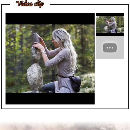
Video clip
đại sảnh, cửa ngõ
hoặc ngoài vườn của
các...
Bí Quyết Để Tượng
Đá Mỹ Nghệ Luôn
Giữ Được Nước
Bóng Tốt Nhất
Trong điều kiện phát
triển kinh tế, chúng tôi
nhận thấy khách
hàng...
Cách Vệ Sinh Trần
Nhà Thạch Cao Của
Chuyên Gia
Cách vệ sinh trần nhà
thạch cao đúng đắn
và hiệu quả có phải...
Phù Điêu Và Những
Ứng Dụng Thiết
Thực Trong Đời
Sống Thường Ngày
Tại sao các tác phẩm
phù điêu hiện nay
được đông đảo khách
hàng...