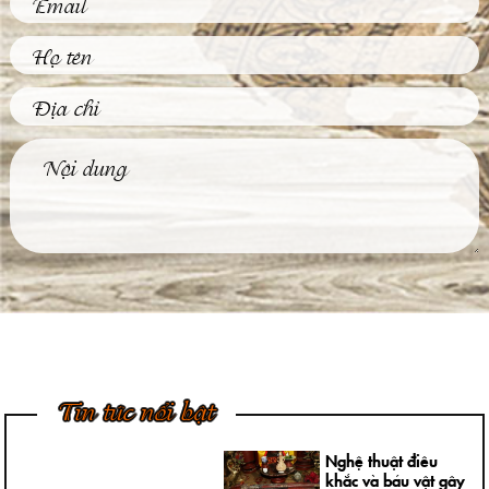
Thực Trong Đời
Sống Thường Ngày
Tại sao các tác phẩm
phù điêu hiện nay
được đông đảo khách
hàng...
Tìm Hiểu Về Kỹ
Thuật Đúc Tượng
Đồng Truyền Thống
Việt Nam
Ngày nay, không khó
để được chiêm
ngưỡng những bức
tượng đồng...
4 Bước Quan Trọng
Trong Quy Trình
Đúc Tượng Chân
Dung Thạch Cao
Tượng chân dung
thạch cao là loại
Tin tức nổi bật
tượng khá thông dụng
và rất...
Nghệ thuật điêu
khắc và báu vật gây