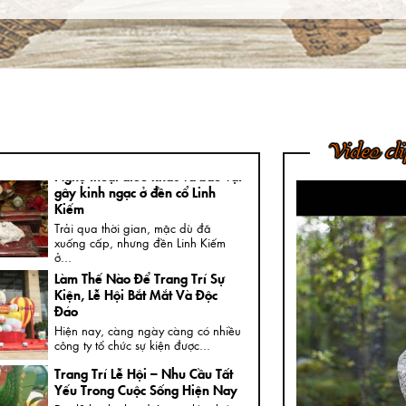
Nam
Ngày nay, không khó để được
chiêm ngưỡng những bức tượng
đồng...
4 Bước Quan Trọng Trong Quy
Trình Đúc Tượng Chân Dung
Thạch Cao
Tượng chân dung thạch cao là loại
Video cl
tượng khá thông dụng và rất...
Nghệ thuật điêu khắc và báu vật
gây kinh ngạc ở đền cổ Linh
Kiếm
Trải qua thời gian, mặc dù đã
xuống cấp, nhưng đền Linh Kiếm
ở...
Làm Thế Nào Để Trang Trí Sự
Kiện, Lễ Hội Bắt Mắt Và Độc
Đáo
Hiện nay, càng ngày càng có nhiều
công ty tổ chức sự kiện được...
Trang Trí Lễ Hội – Nhu Cầu Tất
Yếu Trong Cuộc Sống Hiện Nay