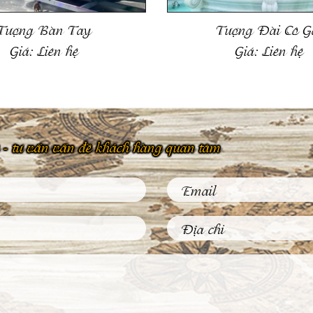
Tượng Bàn Tay
Tượng Đài Cô G
Giá:
Liên hệ
Giá:
Liên hệ
 hệ - tư vấn vấn đề khách hàng quan tâm
Phù Điêu Và Những Ứng Dụng
Thiết Thực Trong Đời Sống
Thường Ngày
Tại sao các tác phẩm phù điêu hiện
nay được đông đảo khách hàng...
Tìm Hiểu Về Kỹ Thuật Đúc
Tượng Đồng Truyền Thống Việt