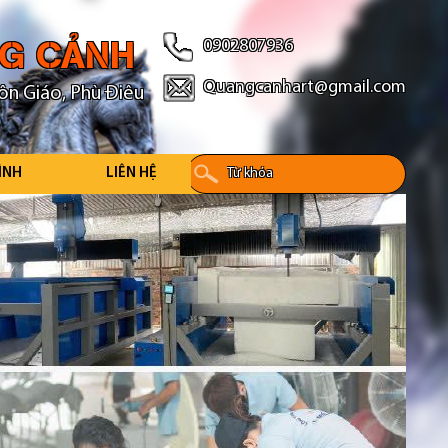
NG CẢNH
0902807936
Quangcanhart@gmail.com
ôn Giáo, Phù Điêu
ÌNH
LIÊN HỆ