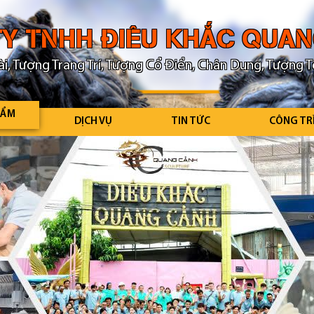
Y TNHH ĐIÊU KHẮC QUA
i, Tượng Trang Trí, Tượng Cổ Điển, Chân Dung, Tượng T
HẨM
DỊCH VỤ
TIN TỨC
CÔNG TR