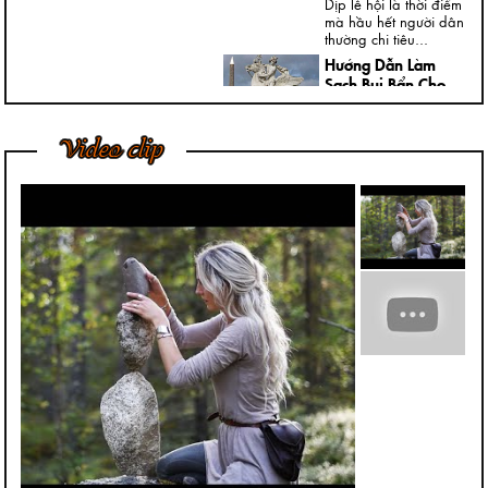
Dịp lễ hội là thời điểm
mà hầu hết người dân
thường chi tiêu...
Hướng Dẫn Làm
Sạch Bụi Bẩn Cho
Tượng Thạch Cao
Ngày nay, trong nhà,
Video clip
đại sảnh, cửa ngõ
hoặc ngoài vườn của
các...
Bí Quyết Để Tượng
Đá Mỹ Nghệ Luôn
Giữ Được Nước
Bóng Tốt Nhất
Trong điều kiện phát
triển kinh tế, chúng tôi
nhận thấy khách
hàng...
Cách Vệ Sinh Trần
Nhà Thạch Cao Của
Chuyên Gia
Cách vệ sinh trần nhà
thạch cao đúng đắn
và hiệu quả có phải...
Phù Điêu Và Những