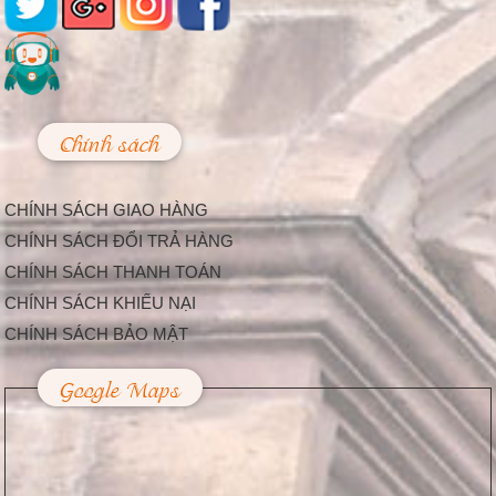
khắc và báu vật gây
kinh ngạc ở đền cổ
Linh Kiếm
Trải qua thời gian,
mặc dù đã xuống
cấp, nhưng đền Linh
Kiếm ở...
Chính sách
Làm Thế Nào Để
Trang Trí Sự Kiện,
Lễ Hội Bắt Mắt Và
CHÍNH SÁCH GIAO HÀNG
Độc Đáo
Hiện nay, càng ngày
CHÍNH SÁCH ĐỔI TRẢ HÀNG
càng có nhiều công ty
CHÍNH SÁCH THANH TOÁN
tổ chức sự kiện được...
Trang Trí Lễ Hội –
CHÍNH SÁCH KHIẾU NẠI
Nhu Cầu Tất Yếu
CHÍNH SÁCH BẢO MẬT
Trong Cuộc Sống
Hiện Nay
Google Maps
Dịp lễ hội là thời điểm
mà hầu hết người dân
thường chi tiêu...