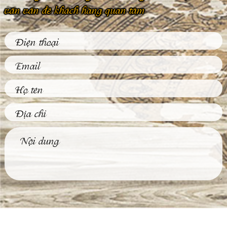
vấn vấn đề khách hàng quan tâm
Phù Điêu Và Những
Ứng Dụng Thiết
Thực Trong Đời
Sống Thường Ngày
Tại sao các tác phẩm
phù điêu hiện nay
được đông đảo khách
hàng...
Tìm Hiểu Về Kỹ
Thuật Đúc Tượng
Đồng Truyền Thống
Việt Nam
Ngày nay, không khó
để được chiêm
ngưỡng những bức
tượng đồng...
4 Bước Quan Trọng
Trong Quy Trình
Đúc Tượng Chân