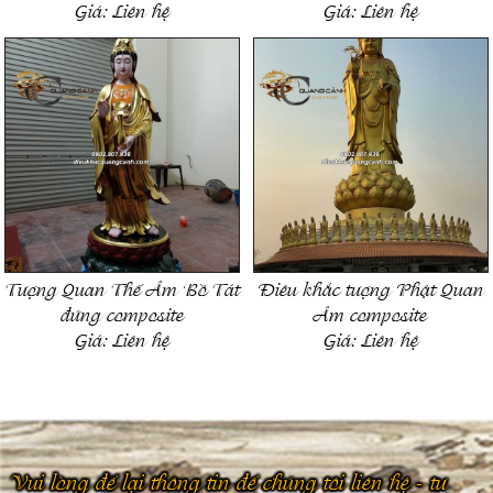
Giá:
Liên hệ
Giá:
Liên hệ
Tượng Quan Thế Âm Bồ Tát
Điêu khắc tượng Phật Quan
đứng composite
Âm composite
Giá:
Liên hệ
Giá:
Liên hệ
Vui lòng để lại thông tin để chúng tôi liên hệ - tư