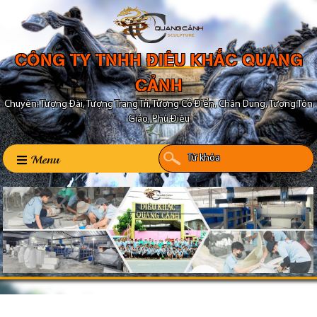
CÔNG TY TNHH ĐIÊU KHẮC QUANG
CẢNH
Chuyên: Tượng Đài, Tượng Trang Trí, Tượng Cổ Điển, Chân Dung, Tượng Tôn
Giáo, Phù Điêu
Menu