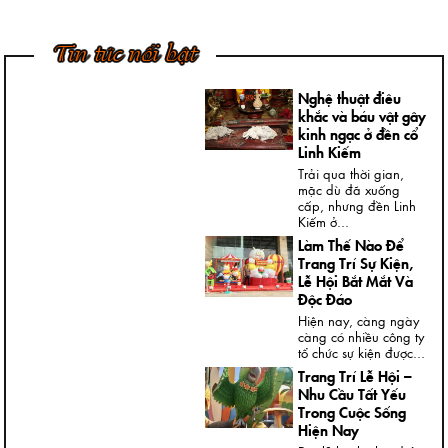
Dung Thạch Cao
Tượng chân dung
thạch cao là loại
Tin tức nổi bật
tượng khá thông dụng
và rất...
Nghệ thuật điêu
khắc và báu vật gây
kinh ngạc ở đền cổ
Linh Kiếm
Trải qua thời gian,
mặc dù đã xuống
cấp, nhưng đền Linh
Kiếm ở...
Làm Thế Nào Để
Trang Trí Sự Kiện,
Lễ Hội Bắt Mắt Và
Độc Đáo
Hiện nay, càng ngày
càng có nhiều công ty
tổ chức sự kiện được...
Trang Trí Lễ Hội –
Nhu Cầu Tất Yếu
Trong Cuộc Sống
Hiện Nay