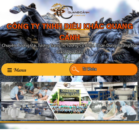
CÔNG TY TNHH ĐIÊU KHẮC QUANG
CẢNH
Chuyên: Tượng Đài, Tượng Trang Trí, Tượng Cổ Điển, Chân Dung, Tượng Tôn
Giáo, Phù Điêu
Menu