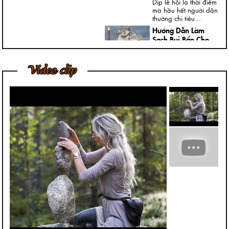
Dịp lễ hội là thời điểm
mà hầu hết người dân
thường chi tiêu...
Hướng Dẫn Làm
Sạch Bụi Bẩn Cho
Tượng Thạch Cao
Ngày nay, trong nhà,
Video clip
đại sảnh, cửa ngõ
hoặc ngoài vườn của
các...
Bí Quyết Để Tượng
Đá Mỹ Nghệ Luôn
Giữ Được Nước
Bóng Tốt Nhất
Trong điều kiện phát
triển kinh tế, chúng tôi
nhận thấy khách
hàng...
Cách Vệ Sinh Trần
Nhà Thạch Cao Của
Chuyên Gia
Cách vệ sinh trần nhà
thạch cao đúng đắn
và hiệu quả có phải...
Phù Điêu Và Những