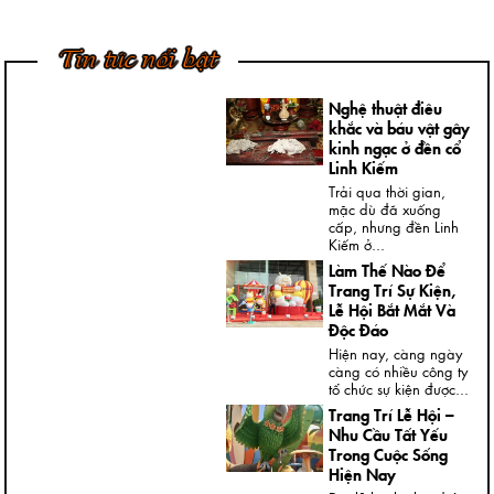
Dung Thạch Cao
Tượng chân dung
thạch cao là loại
Tin tức nổi bật
tượng khá thông dụng
và rất...
Nghệ thuật điêu
khắc và báu vật gây
kinh ngạc ở đền cổ
Linh Kiếm
Trải qua thời gian,
mặc dù đã xuống
cấp, nhưng đền Linh
Kiếm ở...
Làm Thế Nào Để
Trang Trí Sự Kiện,
Lễ Hội Bắt Mắt Và
Độc Đáo
Hiện nay, càng ngày
càng có nhiều công ty
tổ chức sự kiện được...
Trang Trí Lễ Hội –
Nhu Cầu Tất Yếu
Trong Cuộc Sống
Hiện Nay