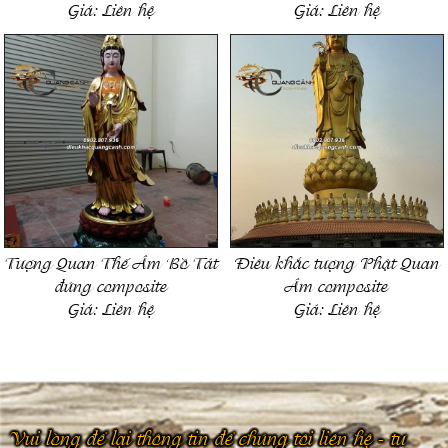
Giá:
Liên hệ
Giá:
Liên hệ
Tượng Quan Thế Âm Bồ Tát
Điêu khắc tượng Phật Quan
đứng composite
Âm composite
Giá:
Liên hệ
Giá:
Liên hệ
Vui lòng để lại thông tin để chúng tôi liên hệ - tư