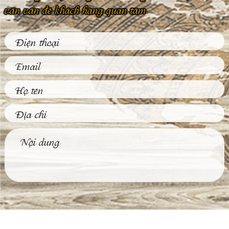
vấn vấn đề khách hàng quan tâm
Phù Điêu Và Những
Ứng Dụng Thiết
Thực Trong Đời
Sống Thường Ngày
Tại sao các tác phẩm
phù điêu hiện nay
được đông đảo khách
hàng...
Tìm Hiểu Về Kỹ
Thuật Đúc Tượng
Đồng Truyền Thống
Việt Nam
Ngày nay, không khó
để được chiêm
ngưỡng những bức
tượng đồng...
4 Bước Quan Trọng
Trong Quy Trình
Đúc Tượng Chân