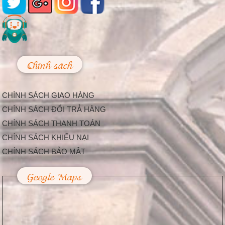
khắc và báu vật gây
kinh ngạc ở đền cổ
Linh Kiếm
Trải qua thời gian,
mặc dù đã xuống
cấp, nhưng đền Linh
Kiếm ở...
Chính sách
Làm Thế Nào Để
Trang Trí Sự Kiện,
Lễ Hội Bắt Mắt Và
CHÍNH SÁCH GIAO HÀNG
Độc Đáo
Hiện nay, càng ngày
CHÍNH SÁCH ĐỔI TRẢ HÀNG
càng có nhiều công ty
CHÍNH SÁCH THANH TOÁN
tổ chức sự kiện được...
Trang Trí Lễ Hội –
CHÍNH SÁCH KHIẾU NẠI
Nhu Cầu Tất Yếu
CHÍNH SÁCH BẢO MẬT
Trong Cuộc Sống
Hiện Nay
Google Maps
Dịp lễ hội là thời điểm
mà hầu hết người dân
thường chi tiêu...