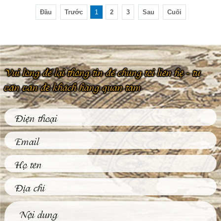
Đầu
Trước
1
2
3
Sau
Cuối
Vui lòng để lại thông tin để chúng tôi liên hệ - tư
vấn vấn đề khách hàng quan tâm
Phù Điêu Và Những
Ứng Dụng Thiết
Thực Trong Đời
Sống Thường Ngày
Tại sao các tác phẩm
phù điêu hiện nay
được đông đảo khách
hàng...
Tìm Hiểu Về Kỹ
Thuật Đúc Tượng
Đồng Truyền Thống