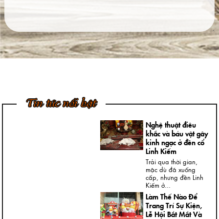
Việt Nam
Ngày nay, không khó
để được chiêm
ngưỡng những bức
tượng đồng...
4 Bước Quan Trọng
Trong Quy Trình
Đúc Tượng Chân
Dung Thạch Cao
Tượng chân dung
thạch cao là loại
Tin tức nổi bật
tượng khá thông dụng
và rất...
Nghệ thuật điêu
khắc và báu vật gây
kinh ngạc ở đền cổ
Linh Kiếm
Trải qua thời gian,
mặc dù đã xuống
cấp, nhưng đền Linh
Kiếm ở...
Làm Thế Nào Để
Trang Trí Sự Kiện,
Lễ Hội Bắt Mắt Và