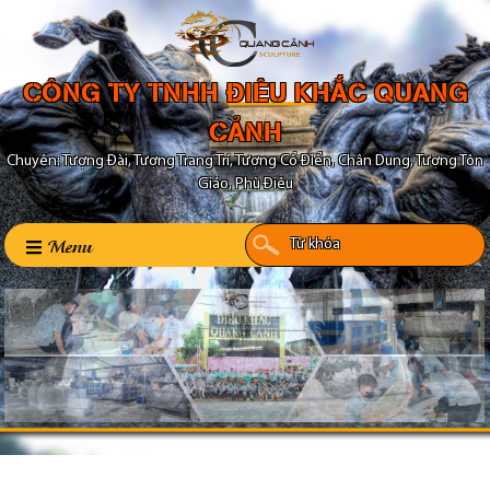
CÔNG TY TNHH ĐIÊU KHẮC QUANG
CẢNH
Chuyên: Tượng Đài, Tượng Trang Trí, Tượng Cổ Điển, Chân Dung, Tượng Tôn
Giáo, Phù Điêu
Menu